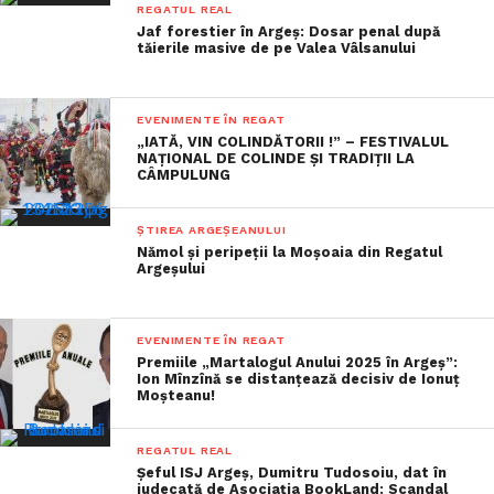
REGATUL REAL
Jaf forestier în Argeș: Dosar penal după
tăierile masive de pe Valea Vâlsanului
EVENIMENTE ÎN REGAT
„IATĂ, VIN COLINDĂTORII !” – FESTIVALUL
NAȚIONAL DE COLINDE ȘI TRADIȚII LA
CÂMPULUNG
ȘTIREA ARGEȘEANULUI
Nămol și peripeții la Moșoaia din Regatul
Argeșului
EVENIMENTE ÎN REGAT
Premiile „Martalogul Anului 2025 în Argeș”:
Ion Mînzînă se distanțează decisiv de Ionuț
Moșteanu!
REGATUL REAL
Șeful ISJ Argeș, Dumitru Tudosoiu, dat în
judecată de Asociația BookLand: Scandal