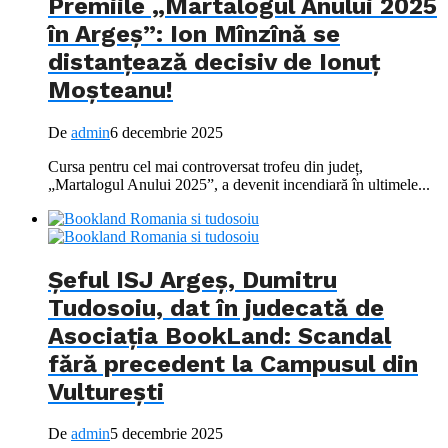
Premiile „Martalogul Anului 2025
în Argeș”: Ion Mînzînă se
distanțează decisiv de Ionuț
Moșteanu!
De
admin
6 decembrie 2025
Cursa pentru cel mai controversat trofeu din județ,
„Martalogul Anului 2025”, a devenit incendiară în ultimele...
Șeful ISJ Argeș, Dumitru
Tudosoiu, dat în judecată de
Asociația BookLand: Scandal
fără precedent la Campusul din
Vulturești
De
admin
5 decembrie 2025