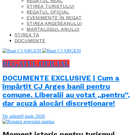
REGATUL REAL
ȘTIREA TURISTULUI
REGATUL OFICIAL
EVENIMENTE ÎN REGAT
ȘTIREA ARGEȘEANULUI
MARTALOGUL ANULUI
ȘTIREA TA
DOCUMENTE
REGATUL OFICIAL
DOCUMENTE EXCLUSIVE | Cum a
împărțit CJ Argeș banii pentru
comune. Liberalii au votat „pentru”,
dar acuză alocări discreționare!
De admin
9 iunie 2026
Moment istoric pentru turismul