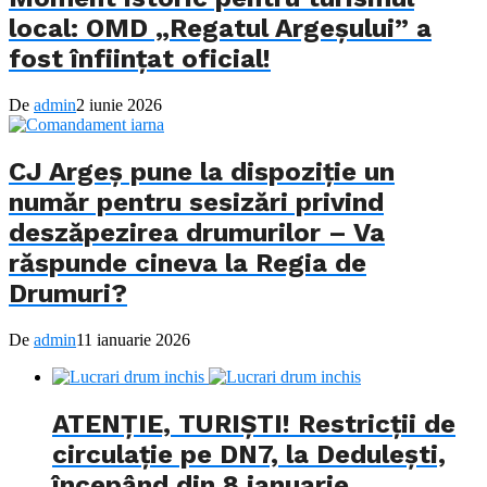
local: OMD „Regatul Argeșului” a
fost înființat oficial!
De
admin
2 iunie 2026
CJ Argeș pune la dispoziție un
număr pentru sesizări privind
deszăpezirea drumurilor – Va
răspunde cineva la Regia de
Drumuri?
De
admin
11 ianuarie 2026
ATENȚIE, TURIȘTI! Restricții de
circulație pe DN7, la Dedulești,
începând din 8 ianuarie