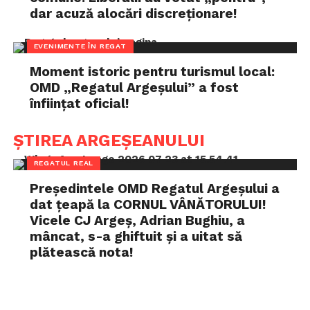
dar acuză alocări discreționare!
EVENIMENTE ÎN REGAT
Moment istoric pentru turismul local:
OMD „Regatul Argeșului” a fost
înființat oficial!
ȘTIREA ARGEȘEANULUI
REGATUL REAL
Președintele OMD Regatul Argeșului a
dat țeapă la CORNUL VÂNĂTORULUI!
Vicele CJ Argeș, Adrian Bughiu, a
mâncat, s-a ghiftuit și a uitat să
plătească nota!