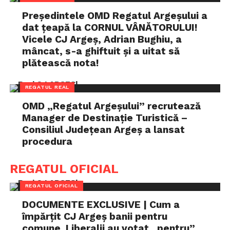
Președintele OMD Regatul Argeșului a
dat țeapă la CORNUL VÂNĂTORULUI!
Vicele CJ Argeș, Adrian Bughiu, a
mâncat, s-a ghiftuit și a uitat să
plătească nota!
REGATUL REAL
OMD „Regatul Argeșului” recrutează
Manager de Destinație Turistică –
Consiliul Județean Argeș a lansat
procedura
REGATUL OFICIAL
REGATUL OFICIAL
DOCUMENTE EXCLUSIVE | Cum a
împărțit CJ Argeș banii pentru
comune. Liberalii au votat „pentru”,