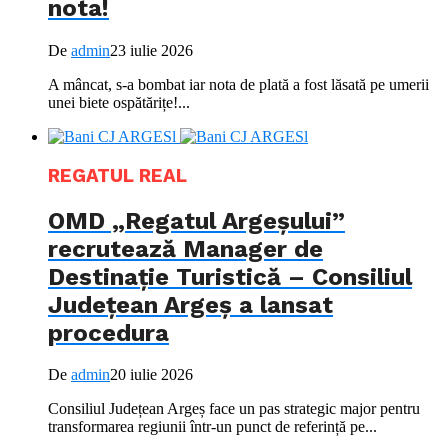
nota!
De
admin
23 iulie 2026
A mâncat, s-a bombat iar nota de plată a fost lăsată pe umerii
unei biete ospătărițe!...
REGATUL REAL
OMD „Regatul Argeșului”
recrutează Manager de
Destinație Turistică – Consiliul
Județean Argeș a lansat
procedura
De
admin
20 iulie 2026
Consiliul Județean Argeș face un pas strategic major pentru
transformarea regiunii într-un punct de referință pe...