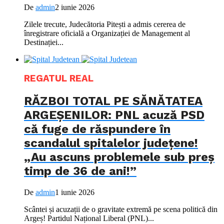
De
admin
2 iunie 2026
Zilele trecute, Judecătoria Pitești a admis cererea de
înregistrare oficială a Organizației de Management al
Destinației...
REGATUL REAL
RĂZBOI TOTAL PE SĂNĂTATEA
ARGEȘENILOR: PNL acuză PSD
că fuge de răspundere în
scandalul spitalelor județene!
„Au ascuns problemele sub preș
timp de 36 de ani!”
De
admin
1 iunie 2026
Scântei și acuzații de o gravitate extremă pe scena politică din
Argeș! Partidul Național Liberal (PNL)...