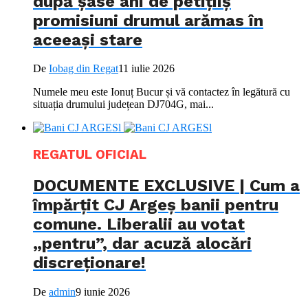
după șase ani de petițiiș
promisiuni drumul arămas în
aceeași stare
De
Iobag din Regat
11 iulie 2026
Numele meu este Ionuț Bucur și vă contactez în legătură cu
situația drumului județean DJ704G, mai...
REGATUL OFICIAL
DOCUMENTE EXCLUSIVE | Cum a
împărțit CJ Argeș banii pentru
comune. Liberalii au votat
„pentru”, dar acuză alocări
discreționare!
De
admin
9 iunie 2026