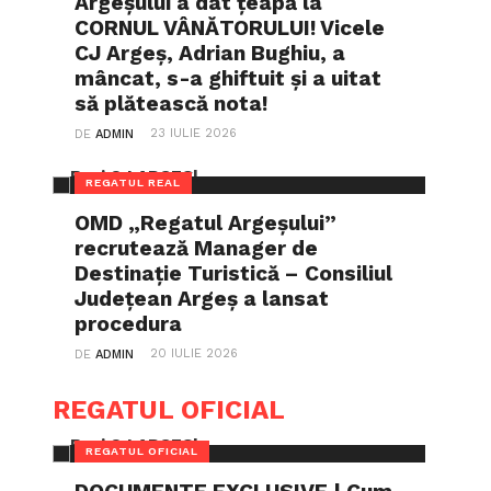
Argeșului a dat țeapă la
CORNUL VÂNĂTORULUI! Vicele
CJ Argeș, Adrian Bughiu, a
mâncat, s-a ghiftuit și a uitat
să plătească nota!
23 IULIE 2026
DE
ADMIN
REGATUL REAL
OMD „Regatul Argeșului”
recrutează Manager de
Destinație Turistică – Consiliul
Județean Argeș a lansat
procedura
20 IULIE 2026
DE
ADMIN
REGATUL OFICIAL
REGATUL OFICIAL