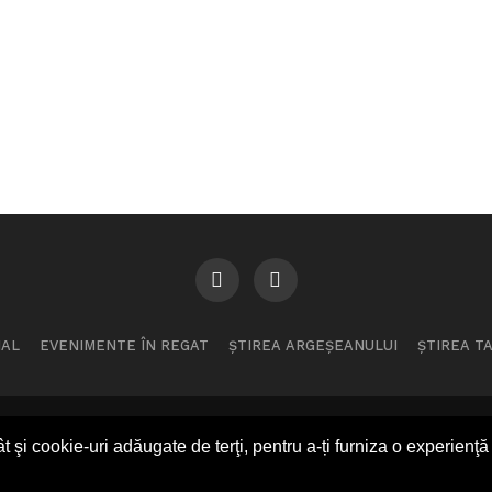
IAL
EVENIMENTE ÎN REGAT
ȘTIREA ARGEȘEANULUI
ȘTIREA T
t şi cookie-uri adăugate de terţi, pentru a-ți furniza o experien
pyright © 2026 Regatul Argeșului. Parte a UMN, motorizat de 