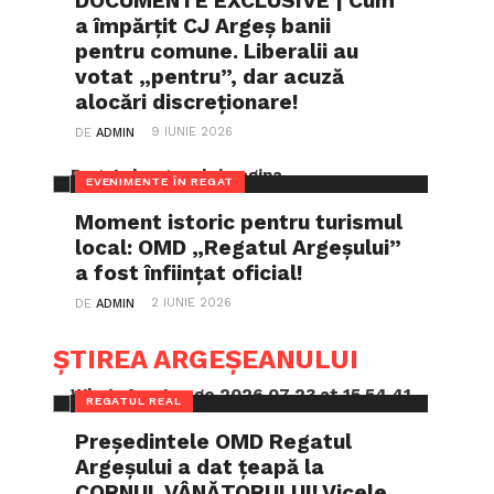
DOCUMENTE EXCLUSIVE | Cum
a împărțit CJ Argeș banii
pentru comune. Liberalii au
votat „pentru”, dar acuză
alocări discreționare!
9 IUNIE 2026
DE
ADMIN
EVENIMENTE ÎN REGAT
Moment istoric pentru turismul
local: OMD „Regatul Argeșului”
a fost înființat oficial!
2 IUNIE 2026
DE
ADMIN
ȘTIREA ARGEȘEANULUI
REGATUL REAL
Președintele OMD Regatul
Argeșului a dat țeapă la
CORNUL VÂNĂTORULUI! Vicele