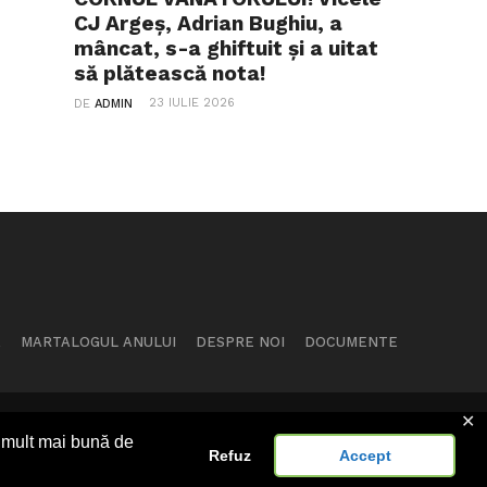
CJ Argeș, Adrian Bughiu, a
mâncat, s-a ghiftuit și a uitat
să plătească nota!
23 IULIE 2026
DE
ADMIN
A
MARTALOGUL ANULUI
DESPRE NOI
DOCUMENTE
✕
ţă mult mai bună de
KIT
Refuz
Accept